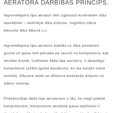
AERATORA DARBĪBAS PRINCIPS.
Iegremdējama tipa aeratori tiek izgatavoti konkrētiem dīķa
apstākļiem – ievērtējot dīķa dziļumu, nogulšņu slāņa
biezumu dīķa dibenā u.c.
Iegremdējama tipa aerators balstās uz dīķa pamatnes
grunts un gaisu tam pievada pa cauruli no kompresora, kas
atrodas krastā. Izvēloties šāda tipa aeratoru, ir jāsaslāgo
kompresora ražība (gaisa daudzums, ko tas saražo vienā
minūtē), difuzora veids un difuzora atrašanās dziļums no
ūdens virsmas.
Priekšrocības šāda tipa aeratoriem ir tās, ka viegli piekļūt
kompresoram, kompresora saražotā gaisa iepūšanai ir