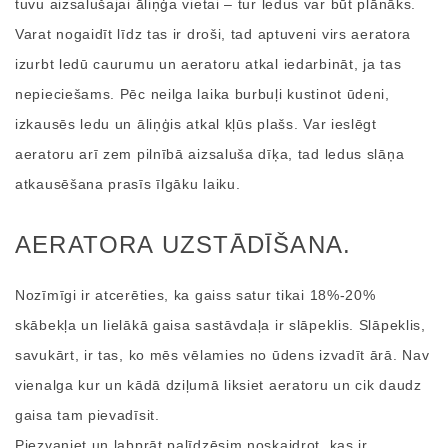
tuvu aizsalušajai āliņģa vietai – tur ledus var būt plānāks.
Varat nogaidīt līdz tas ir droši, tad aptuveni virs aeratora
izurbt ledū caurumu un aeratoru atkal iedarbināt, ja tas
nepieciešams. Pēc neilga laika burbuļi kustinot ūdeni,
izkausēs ledu un āliņģis atkal kļūs plašs. Var ieslēgt
aeratoru arī zem pilnībā aizsaluša dīķa, tad ledus slāņa
atkausēšana prasīs īlgāku laiku.
AERATORA UZSTĀDĪŠANA.
Nozīmīgi ir atcerēties, ka gaiss satur tikai 18%-20%
skābekļa un lielākā gaisa sastāvdaļa ir slāpeklis. Slāpeklis,
savukārt, ir tas, ko mēs vēlamies no ūdens izvadīt ārā. Nav
vienalga kur un kādā dziļumā liksiet aeratoru un cik daudz
gaisa tam pievadīsit.
Piezvaniet un labprāt palīdzēsim noskaidrot, kas ir