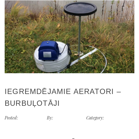
IEGREMDĒJAMIE AERATORI –
BURBUĻOTĀJI
Posted:
2018-11-01
By:
Jānis Baltačs
Category:
aktualitate
/
Akvakultūra
/
Iekārtas
/
Rūpes par ūdeni