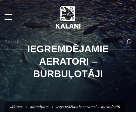
IEGREMDĒJAMIE
AERATORI –
BURBUĻOTĀJI
Sākums
aktualitate
Iegremdējamie aeratori – burbuļotāji