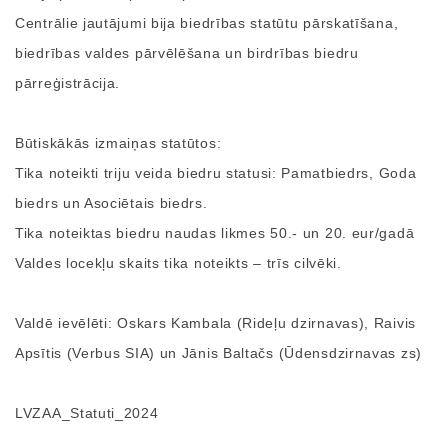
Centrālie jautājumi bija biedrības statūtu pārskatīšana,
biedrības valdes pārvēlēšana un birdrības biedru
pārreģistrācija.
Būtiskākās izmaiņas statūtos:
Tika noteikti triju veida biedru statusi: Pamatbiedrs, Goda
biedrs un Asociētais biedrs.
Tika noteiktas biedru naudas likmes 50.- un 20. eur/gadā
Valdes locekļu skaits tika noteikts – trīs cilvēki.
Valdē ievēlēti: Oskars Kambala (Rideļu dzirnavas), Raivis
Apsītis (Verbus SIA) un Jānis Baltačs (Ūdensdzirnavas zs)
LVZAA_Statuti_2024