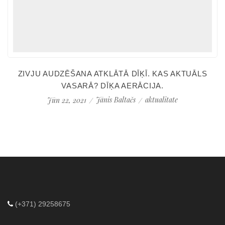
ZIVJU AUDZĒŠANA ATKLĀTĀ DĪĶĪ. KAS AKTUĀLS
VASARĀ? DĪĶA AERĀCIJA.
Jānis Baltačs
aktualitate
Jūn 22, 2021
(+371) 29258675