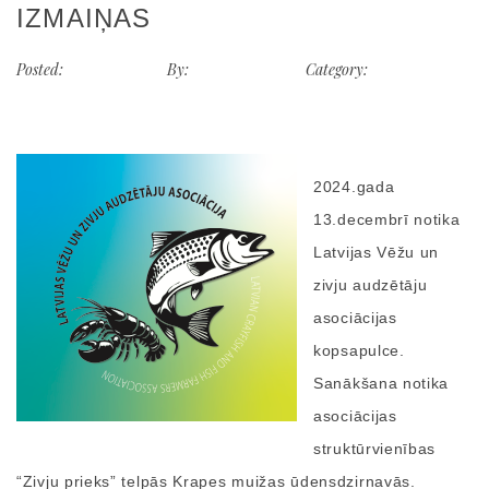
IZMAIŅAS
Posted:
2024-12-17
By:
Jānis Baltačs
Category:
aktualitate
/
LVZAA
/
Visi jaunumi
2024.gada
13.decembrī notika
Latvijas Vēžu un
zivju audzētāju
asociācijas
kopsapulce.
Sanākšana notika
asociācijas
struktūrvienības
“Zivju prieks” telpās Krapes muižas ūdensdzirnavās.